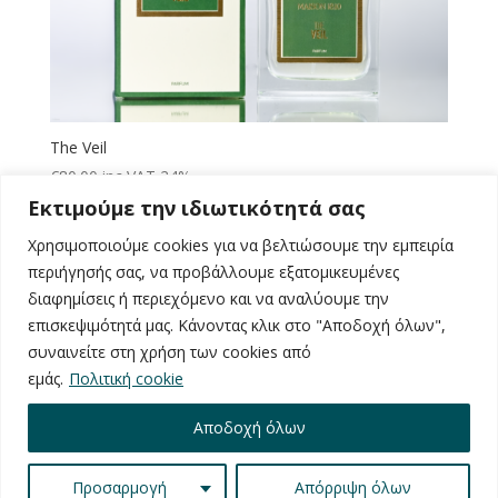
The Veil
€
80.00
inc VAT 24%
Εκτιμούμε την ιδιωτικότητά σας
Χρησιμοποιούμε cookies για να βελτιώσουμε την εμπειρία
περιήγησής σας, να προβάλλουμε εξατομικευμένες
Αναζήτηση
διαφημίσεις ή περιεχόμενο και να αναλύουμε την
επισκεψιμότητά μας. Κάνοντας κλικ στο "Αποδοχή όλων",
Recent Posts
συναινείτε στη χρήση των cookies από
εμάς.
Πολιτική cookie
Recent Comments
Αποδοχή όλων
Χωρίς σχόλια για εμφάνιση.
Προσαρμογή
Απόρριψη όλων