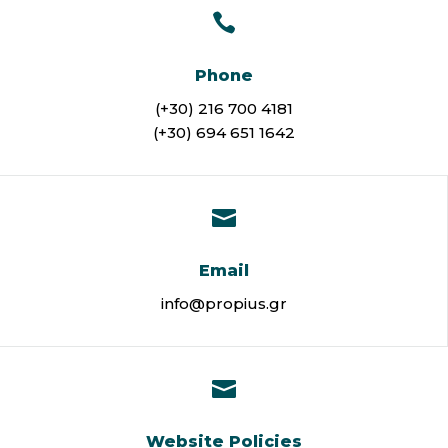

Phone
(+30) 216 700 4181
(+30) 694 651 1642

Email
info@propius.gr

Website Policies