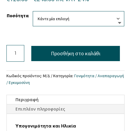
range:
€120.00
Ποσότητα
through
€240.00
aeonion
Προσθήκη στο καλάθι
NAD
Booster
ποσότητα
Κωδικός προϊόντος:
Μ/Δ
Κατηγορία:
Γονιμότητα / Αναπαραγωγή
/ Εγκυμοσύνη
Περιγραφή
Επιπλέον πληροφορίες
Υπογονιμότητα και Ηλικία