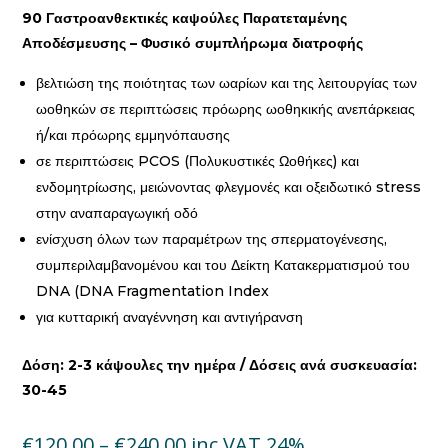
90
Γαστροανθεκτικές καψούλες Παρατεταμένης
Αποδέσμευσης – Φυσικό συμπλήρωμα διατροφής
βελτιώση της ποιότητας των ωαρίων και της λειτουργίας των
ωοθηκών σε περιπτώσεις πρόωρης ωοθηκικής ανεπάρκειας
ή/και πρόωρης εμμηνόπαυσης
σε περιπτώσεις PCOS (Πολυκυστικές Ωοθήκες) και
ενδομητρίωσης, μειώνοντας φλεγμονές και οξειδωτικό stress
στην αναπαραγωγική οδό
ενίσχυση όλων των παραμέτρων της σπερματογένεσης,
συμπεριλαμβανομένου και του Δείκτη Κατακερματισμού του
DNA (DNA Fragmentation Index
για κυτταρική αναγέννηση και αντιγήρανση
Δόση: 2-3 κάψουλες την ημέρα / Δόσεις ανά συσκευασία:
30-45
Price
€
120.00
–
€
240.00
inc VAT 24%