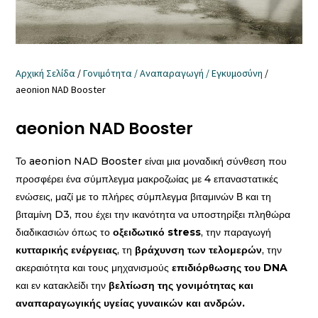
Αρχική Σελίδα
/
Γονιμότητα / Αναπαραγωγή / Εγκυμοσύνη
/
aeonion NAD Booster
aeonion NAD Booster
Το aeonion NAD Booster είναι μια μοναδική σύνθεση που
προσφέρει ένα σύμπλεγμα μακροζωίας με 4 επαναστατικές
ενώσεις, μαζί με το πλήρες σύμπλεγμα βιταμινών Β και τη
βιταμίνη D3, που έχει την ικανότητα να υποστηρίξει πληθώρα
διαδικασιών όπως το
οξειδωτικό stress
, την παραγωγή
κυτταρικής ενέργειας
, τη
βράχυνση των τελομερών
, την
ακεραιότητα και τους μηχανισμούς
επιδιόρθωσης του DNA
και εν κατακλείδι την
βελτίωση της γονιμότητας και
αναπαραγωγικής υγείας γυναικών και ανδρών.